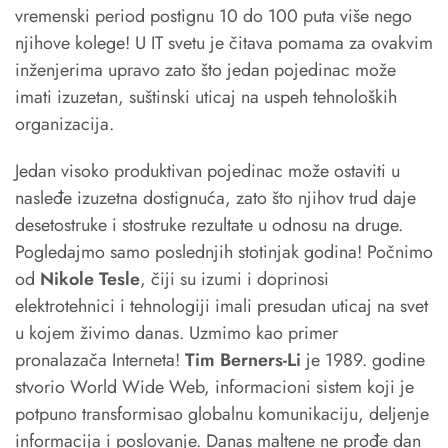
vremenski period postignu 10 do 100 puta više nego
njihove kolege! U IT svetu je čitava pomama za ovakvim
inženjerima upravo zato što jedan pojedinac može
imati izuzetan, suštinski uticaj na uspeh tehnoloških
organizacija.
Jedan visoko produktivan pojedinac može ostaviti u
nasleđe izuzetna dostignuća, zato što njihov trud daje
desetostruke i stostruke rezultate u odnosu na druge.
Pogledajmo samo poslednjih stotinjak godina! Počnimo
od
Nikole Tesle
, čiji su izumi i doprinosi
elektrotehnici i tehnologiji imali presudan uticaj na svet
u kojem živimo danas. Uzmimo kao primer
pronalazača Interneta!
Tim Berners-Li
je 1989. godine
stvorio World Wide Web, informacioni sistem koji je
potpuno transformisao globalnu komunikaciju, deljenje
informacija i poslovanje. Danas maltene ne prođe dan