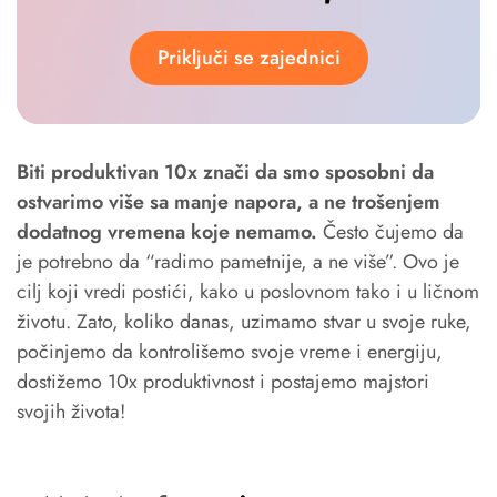
Priključi se zajednici
Biti produktivan 10x znači da smo sposobni da
ostvarimo više sa manje napora, a ne trošenjem
dodatnog vremena koje nemamo.
Često čujemo da
je potrebno da “radimo pametnije, a ne više”. Ovo je
cilj koji vredi postići, kako u poslovnom tako i u ličnom
životu. Zato, koliko danas, uzimamo stvar u svoje ruke,
počinjemo da kontrolišemo svoje vreme i energiju,
dostižemo 10x produktivnost i postajemo majstori
svojih života!