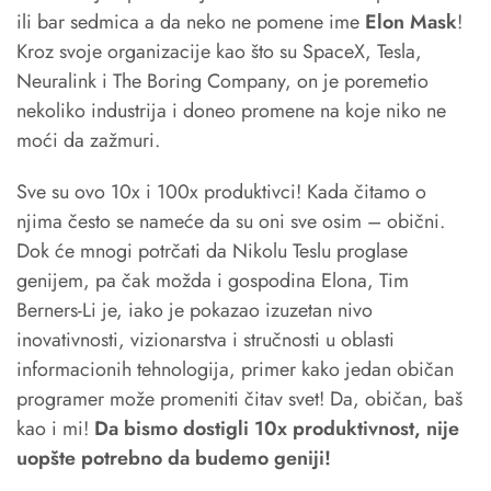
ili bar sedmica a da neko ne pomene ime
Elon Mask
!
Kroz svoje organizacije kao što su SpaceX, Tesla,
Neuralink i The Boring Company, on je poremetio
nekoliko industrija i doneo promene na koje niko ne
moći da zažmuri.
Sve su ovo 10x i 100x produktivci! Kada čitamo o
njima često se nameće da su oni sve osim – obični.
Dok će mnogi potrčati da Nikolu Teslu proglase
genijem, pa čak možda i gospodina Elona, Tim
Berners-Li je, iako je pokazao izuzetan nivo
inovativnosti, vizionarstva i stručnosti u oblasti
informacionih tehnologija, primer kako jedan običan
programer može promeniti čitav svet! Da, običan, baš
kao i mi!
Da bismo dostigli 10x produktivnost, nije
uopšte potrebno da budemo geniji!