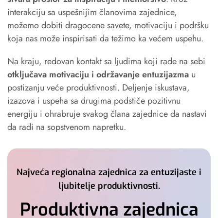
interakciju sa uspešnijim članovima zajednice,
možemo dobiti dragocene savete, motivaciju i podršku
koja nas može inspirisati da težimo ka većem uspehu.
Na kraju, redovan kontakt sa ljudima koji rade na sebi
otključava motivaciju i održavanje entuzijazma
u
postizanju veće produktivnosti. Deljenje iskustava,
izazova i uspeha sa drugima podstiče pozitivnu
energiju i ohrabruje svakog člana zajednice da nastavi
da radi na sopstvenom napretku.
Najveća regionalna zajednica za entuzijaste i
ljubitelje produktivnosti.
Produktivna zajednica