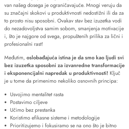
van našeg dosega je ograničavajuće. Mnogi veruju da
su značajni skokovi u produktivnosti nedostižni ili da za
to prosto nisu sposobni. Ovakav stav bez izuzetka vodi
do nezadovoljstva samim sobom, smanjenja motivacije
i, što je najgore od svega, propuštenih prilika za lični i
profesionalni rast!
Međutim,
oslobađajuća istina je da smo kao ljudi svi
bez izuzetka sposobni za izvanredne transformacije
i eksponencijalni napredak u produktivnosti!
Ključ
je u tome da primenimo nekoliko osnovnih principa:
Usvojimo mentalitet rasta
Postavimo ciljeve
Učimo bez prestanka
Koristimo efikasne sisteme i metodologije
Prioritizujemo i fokusiramo se na ono što je bitno