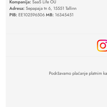
Kompanija:
SaaS Life OÜ
Adresa:
Sepapaja tn 6, 15551 Tallinn
PIB:
EE102596506
MB:
16345451
Podržavamo plaćanje platnim kar