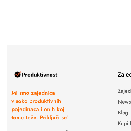
Zaje
Zajed
Mi smo zajednica
visoko produktivnih
Newsl
pojedinaca i onih koji
Blog
tome teže. Priključi se!
Kupi 