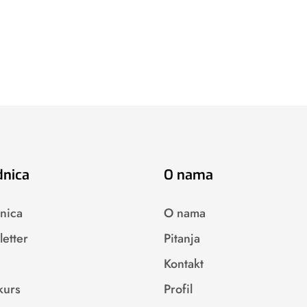
dnica
O nama
nica
O nama
etter
Pitanja
Kontakt
kurs
Profil