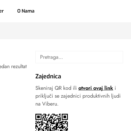
er
O Nama
dan rezultat
Zajednica
Skeniraj QR kod ili
otvori ovaj link
i
priključi se zajednici produktivnih ljudi
na Viberu.