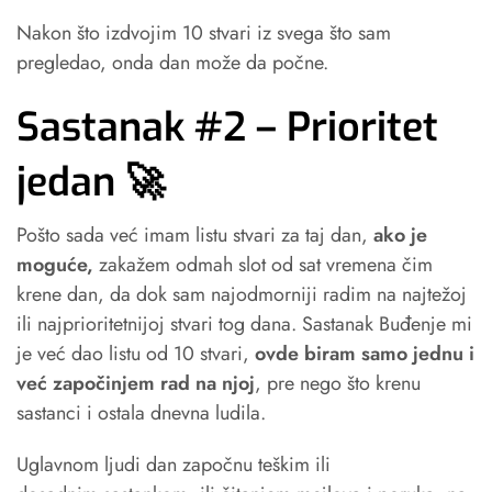
Nakon što izdvojim 10 stvari iz svega što sam
pregledao, onda dan može da počne.
Sastanak #2 – Prioritet
jedan 🚀
Pošto sada već imam listu stvari za taj dan,
ako je
moguće,
zakažem odmah slot od sat vremena čim
krene dan, da dok sam najodmorniji radim na najtežoj
ili najprioritetnijoj stvari tog dana. Sastanak Buđenje mi
je već dao listu od 10 stvari,
ovde biram samo jednu i
već započinjem rad na njoj
, pre nego što krenu
sastanci i ostala dnevna ludila.
Uglavnom ljudi dan započnu teškim ili