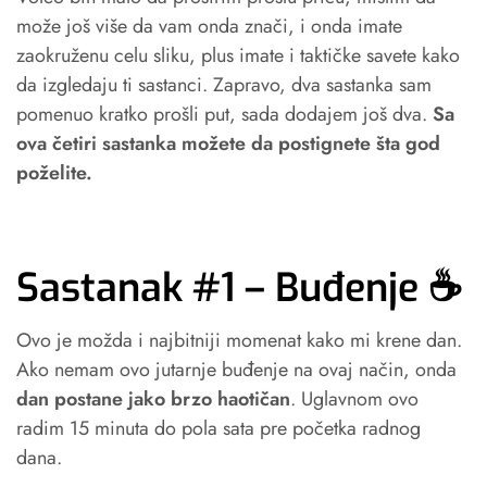
može još više da vam onda znači, i onda imate
zaokruženu celu sliku, plus imate i taktičke savete kako
da izgledaju ti sastanci. Zapravo, dva sastanka sam
pomenuo kratko prošli put, sada dodajem još dva.
Sa
ova četiri sastanka možete da postignete šta god
poželite.
Sastanak #1 – Buđenje ☕️
Ovo je možda i najbitniji momenat kako mi krene dan.
Ako nemam ovo jutarnje buđenje na ovaj način, onda
dan postane jako brzo haotičan
. Uglavnom ovo
radim 15 minuta do pola sata pre početka radnog
dana.