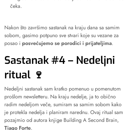
čeka.
Nakon što završimo sastanak na kraju dana sa samim
sobom, gasimo potpuno sve stvari koje su vezane za
posao i
posvećujemo se porodici i prijateljima
.
Sastanak #4 – Nedeljni
ritual 🍷
Nedeljni sastanak sam kratko pomenuo u pomenutom
prošlom newsletteru. Na kraju nedelje, ja to obično
radim nedeljom veče, sumiram sa samim sobom kako
je protekla nedelja i planiram narednu. Ovaj ritual sam
pozajmio od autora knjige Building A Second Brain,
Tiago Forte
.