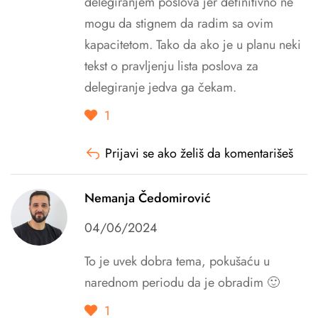
delegiranjem poslova jer definitivno ne
mogu da stignem da radim sa ovim
kapacitetom. Tako da ako je u planu neki
tekst o pravljenju lista poslova za
delegiranje jedva ga čekam.
1
Prijavi se ako želiš da komentarišeš
Nemanja Čedomirović
04/06/2024
To je uvek dobra tema, pokušaću u
narednom periodu da je obradim 🙂
1