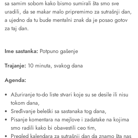
sa samim sobom kako bismo sumirali šta smo sve
uradili, da se makar malo pripremimo za sutrašnji dan,
a ujedno da tu bude mentalni znak da je posao gotov
za taj dan.
Ime sastanka:
Potpuno gašenje
Trajanje:
10 minuta, svakog dana
Agenda:
Ažuriranje to-do liste stvari koje su se desile ili nisu
tokom dana,
Sređivanje beleški sa sastanaka tog dana,
Pisanje komentara na mejlove i zadatake na kojima
smo radili kako bi obavestili ceo tim,
Pregled kalendara za sutrašnji dan da znamo šta nas