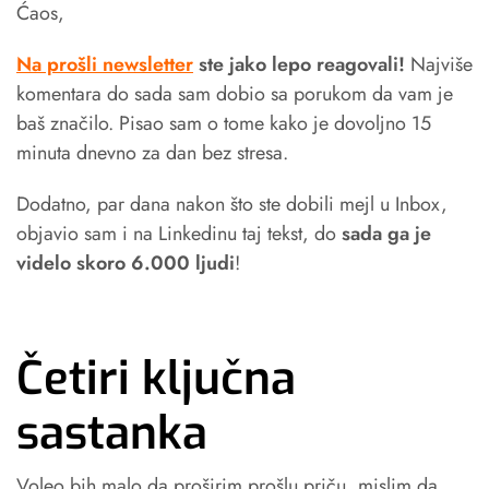
Ćaos,
Na prošli newsletter
ste jako lepo reagovali!
Najviše
komentara do sada sam dobio sa porukom da vam je
baš značilo. Pisao sam o tome kako je dovoljno 15
minuta dnevno za dan bez stresa.
Dodatno, par dana nakon što ste dobili mejl u Inbox,
objavio sam i na Linkedinu taj tekst, do
sada ga je
videlo skoro 6.000 ljudi
!
Četiri ključna
sastanka
Voleo bih malo da proširim prošlu priču, mislim da