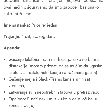
dosadnim sastankom, ili čitanjem mejlova i poruka, na
ovaj način osiguravamo da smo započeli baš onako
kako mi želimo.
Ime sastanka:
Prioritet jedan
Trajanje:
1 sat, svakog dana
Agenda:
Gašenje telefona i svih notifikacija kako ne bi imali
distrakcije (moram priznati da se mučim da ugasim
telefon, ali ostale notifikacije na računaru gasim),
Gašenje mejla i Slack/Teams kanala u tih sat
vremena,
Zatvaranje svih nepotrebnih tabova u pretraživaču,
Opciono: Pustiti neku muziku koja daje još bolju
koncentraciju,