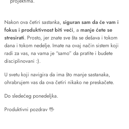
projektima.
Nakon ova četiri sastanka,
siguran sam da će vam i
fokus i produktivnost biti veći
, a
manje ćete se
stresirati
. Prosto, jer znate sve šta se dešava i tokom
dana i tokom nedelje. Imate na ovaj način sistem koji
radi za vas, na vama je “samo” da pratite i budete
disciplinovani :).
U svetu koji navigira da ima što manje sastanaka,
ohrabrujem vas da ova četiri nikako ne preskačete.
Do sledećeg ponedeljka.
Produktivni pozdrav 🖖