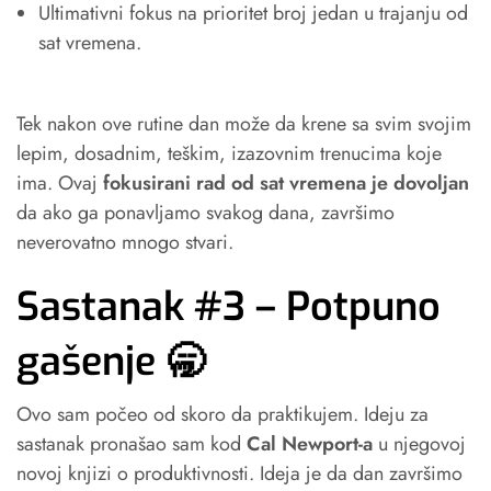
Ultimativni fokus na prioritet broj jedan u trajanju od
sat vremena.
Tek nakon ove rutine dan može da krene sa svim svojim
lepim, dosadnim, teškim, izazovnim trenucima koje
ima. Ovaj
fokusirani rad od sat vremena je dovoljan
da ako ga ponavljamo svakog dana, završimo
neverovatno mnogo stvari.
Sastanak #3 – Potpuno
gašenje 🥱
Ovo sam počeo od skoro da praktikujem. Ideju za
sastanak pronašao sam kod
Cal Newport-a
u njegovoj
novoj knjizi o produktivnosti. Ideja je da dan završimo