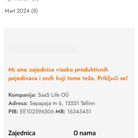
Mart 2024
(8)
Mi smo zajednica visoko produktivnih
pojedinaca i onih koji tome teže. Priključi se!
Kompanija:
SaaS Life OÜ
Adresa:
Sepapaja tn 6, 15551 Tallinn
PIB:
EE102596506
MB:
16345451
Zajednica
O nama