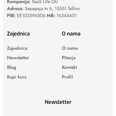
Kompanija:
SaaS Life OÜ
Adresa:
Sepapaja tn 6, 15551 Tallinn
PIB:
EE102596506
MB:
16345451
Zajednica
O nama
Zajednica
O nama
Newsletter
Pitanja
Blog
Kontakt
Kupi kurs
Profil
Newsletter